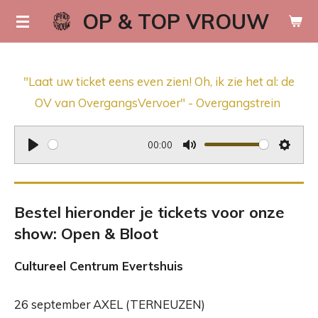
OP & TOP VROUW
Ga
direct
naar
de
"Laat uw ticket eens even zien! Oh, ik zie het al: de
hoofdinhoud
OV van OvergangsVervoer" - Overgangstrein
00:00
P
M
S
l
u
e
a
t
t
Bestel hieronder je tickets voor onze
y
e
t
show: Open & Bloot
i
n
Cultureel Centrum Evertshuis
g
s
26 september AXEL (TERNEUZEN)