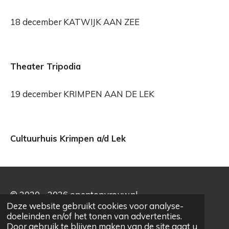
18 december KATWIJK AAN ZEE
Theater Tripodia
19 december KRIMPEN AAN DE LEK
Cultuurhuis Krimpen a/d Lek
© 2020 - 2026 opentopvrouw.nl
Deze website gebruikt cookies voor analyse-
Powered by
JouwWeb
doeleinden en/of het tonen van advertenties.
Door gebruik te blijven maken van de site gaat u