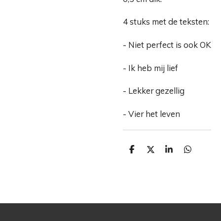
4 stuks met de teksten:
- Niet perfect is ook OK
- Ik heb mij lief
- Lekker gezellig
- Vier het leven
D
D
S
D
e
e
h
e
l
e
a
l
e
l
r
e
n
e
n