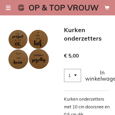
OP & TOP VROUW
Ga
direct
naar
Kurken
de
hoofdinhoud
onderzetters
€ 5,00
In
winkelwag
Kurken onderzetters
met 10 cm doorsnee en
0,5 cm dik.