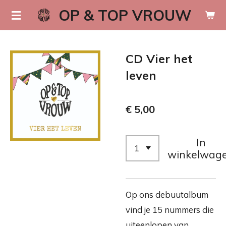
OP & TOP VROUW
Ga
direct
naar
CD Vier het
de
hoofdinhoud
leven
€ 5,00
In
winkelwag
Op ons debuutalbum
vind je 15 nummers die
uiteenlopen van